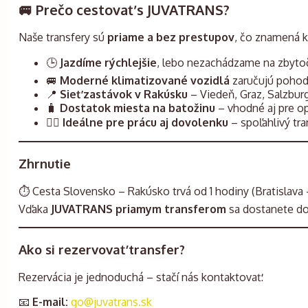
🚐 Prečo cestovať s JUVATRANS?
Naše transfery sú
priame a bez prestupov
, čo znamená k
🕒
Jazdíme rýchlejšie
, lebo nezachádzame na zbyto
🚐
Moderné klimatizované vozidlá
zaručujú pohod
📍
Sieť zastávok v Rakúsku
– Viedeň, Graz, Salzburg
🧳
Dostatok miesta na batožinu
– vhodné aj pre op
👩‍⚕️
Ideálne pre prácu aj dovolenku
– spoľahlivý tr
Zhrnutie
⏱ Cesta Slovensko – Rakúsko trvá od 1 hodiny (Bratislava –
Vďaka
JUVATRANS priamym transferom
sa dostanete do 
Ako si rezervovať transfer?
Rezervácia je jednoduchá – stačí nás kontaktovať:
📧
E-mail:
go@juvatrans.sk