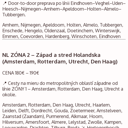
📍 Door-to-door preprava po línii Eindhoven–Veghel–Uden–
Heesch–Nijmegen–Arnhem–Apeldoorn–Holten–Almelo–
Tubbergen.
Arnhem, Nijmegen, Apeldoorn, Holten, Almelo, Tubbergen,
Enschede, Hengelo, Oldenzaal, Doetinchem, Winterswijk,
Emmen, Coevorden, Hardenberg, Winschoten, Eindhoven
NL ZÓNA 2 – Západ a stred Holandska
(Amsterdam, Rotterdam, Utrecht, Den Haag)
CENA 180€ – 190€
📍 Cesty na mieru do metropolitných oblastí západne od
línie ZÓNY 1 – Amsterdam, Rotterdam, Den Haag, Utrecht a
okolie.
Amsterdam, Rotterdam, Den Haag, Utrecht, Haarlem,
Leiden, Delft, Dordrecht, Gouda, Zoetermeer, Amstelveen,
Zaanstad (Zaandam), Purmerend, Alkmaar, Hoorn,
Hilversum, Amersfoort, Almere, Lelystad, Zwolle, Kampen,
Leeuwarden, Drachten, Tilburg, Breda, ’s-Hertogenbosch