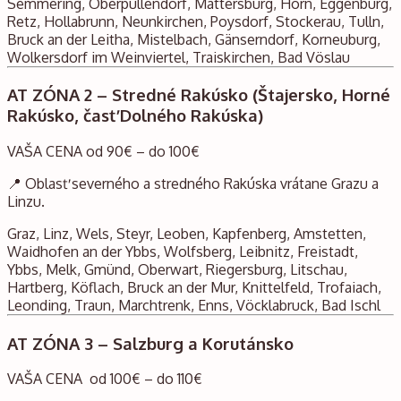
Semmering, Oberpullendorf, Mattersburg, Horn, Eggenburg,
Retz, Hollabrunn, Neunkirchen, Poysdorf, Stockerau, Tulln,
Bruck an der Leitha, Mistelbach, Gänserndorf, Korneuburg,
Wolkersdorf im Weinviertel, Traiskirchen, Bad Vöslau
AT ZÓNA 2 – Stredné Rakúsko (Štajersko, Horné
Rakúsko, časť Dolného Rakúska)
VAŠA CENA od 90€ – do 100€
📍 Oblasť severného a stredného Rakúska vrátane Grazu a
Linzu.
Graz, Linz, Wels, Steyr, Leoben, Kapfenberg, Amstetten,
Waidhofen an der Ybbs, Wolfsberg, Leibnitz, Freistadt,
Ybbs, Melk, Gmünd, Oberwart, Riegersburg, Litschau,
Hartberg, Köflach, Bruck an der Mur, Knittelfeld, Trofaiach,
Leonding, Traun, Marchtrenk, Enns, Vöcklabruck, Bad Ischl
AT ZÓNA 3 – Salzburg a Korutánsko
VAŠA CENA od 100€ – do 110€