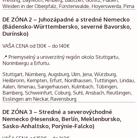
Freising, Bayreuth, Amberg, Bautzen, Görlitz, Plauen,
Weiden in der Oberpfalz, Fürstenwalde, Hoyerswerda, Pirna
DE ZÓNA 2 – Juhozápadné a stredné Nemecko
(Bádensko-Württembersko, severné Bavorsko,
Durínsko)
VAŠA CENA od 130€ – do 140€
📍 Priemyselný a univerzitný región okolo Stuttgartu,
Norimbergu a Erfurtu.
Stuttgart, Nürnberg, Augsburg, Ulm, Jena, Würzburg,
Heilbronn, Kempten, Erfurt, Nordhausen, Tuttlingen, Lindau,
Aalen, Ilmenau, Sangerhausen, Kulmbach, Tübingen,
Bamberg, Schweinfurt, Coburg, Suhl, Ansbach, Reutlingen,
Esslingen am Neckar, Ravensburg
DE ZÓNA 3 – Stredné a severovýchodné
Nemecko (Hesensko, Berlín, Meklenbursko,
Sasko-Anhaltsko, Porýnie-Falcko)