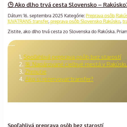
🕒 Ako dlho trvá cesta Slovensko – Rakúsko
Dátum: 16. septembra 2025
Kategórie:
Preprava osôb
Rakú
JUVATRANS transfer
,
preprava osôb Slovensko Rakúsko
,
tr
Zistite, ako dlho trvá cesta zo Slovenska do Rakúska. Priam
…..
Spoľahlivá preprava osôb bez starostí
🎯 Napárované cieľové mestá v Rakúsk
Zhrnutie
Ako si rezervovať transfer?
Spoľahlivá preprava osôb bez starostí