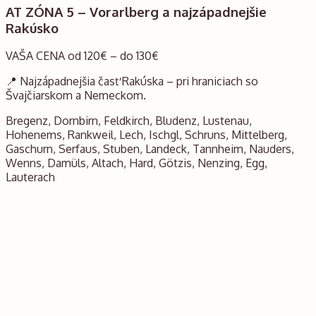
AT ZÓNA 5 – Vorarlberg a najzápadnejšie
Rakúsko
VAŠA CENA od 120€ – do 130€
📍 Najzápadnejšia časť Rakúska – pri hraniciach so
Švajčiarskom a Nemeckom.
Bregenz, Dornbirn, Feldkirch, Bludenz, Lustenau,
Hohenems, Rankweil, Lech, Ischgl, Schruns, Mittelberg,
Gaschurn, Serfaus, Stuben, Landeck, Tannheim, Nauders,
Wenns, Damüls, Altach, Hard, Götzis, Nenzing, Egg,
Lauterach