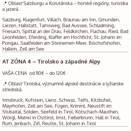
📍 Oblasť Salzburgu a Korutánska – horské regióny, turistika
a jazerá.
Salzburg, Klagenfurt, Villach, Braunau am Inn, Gmunden,
Liezen, Hallstatt, Tamsweg, Bad Aussee, Schladming,
Friesach, Spittal an der Drau, Feldkirchen, Flachau, Ried, Bad
Leonfelden, Eferding, Klaffer am Hochficht, St. Johann im
Pongau, Saalfelden am Steinernen Meer, Bischofshofen,
Hallein, Zell am See
AT ZÓNA 4 – Tirolsko a západné Alpy
VAŠA CENA od 110€ – do 120€
📍 Oblasť Tirolska, významné alpské destinácie a lyžiarske
strediská.
Innsbruck, Kufstein, Lienz, Schwaz, Telfs, Kitzbühel,
Mayrhofen, Zell am See, Fügen, Krimml, Neustift im
Stubaital, Sölden, Seefeld in Tirol, Kötschach-Mauthen,
Wörgl, Matrei in Osttirol, Imst, Fieberbrunn, Hall in Tirol,
Rum, Jenbach, Zirl, Reutte, St. Johann in Tirol