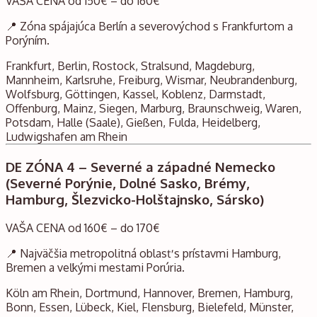
VAŠA CENA od 150€ – do 160€
📍 Zóna spájajúca Berlín a severovýchod s Frankfurtom a
Porýním.
Frankfurt, Berlin, Rostock, Stralsund, Magdeburg,
Mannheim, Karlsruhe, Freiburg, Wismar, Neubrandenburg,
Wolfsburg, Göttingen, Kassel, Koblenz, Darmstadt,
Offenburg, Mainz, Siegen, Marburg, Braunschweig, Waren,
Potsdam, Halle (Saale), Gießen, Fulda, Heidelberg,
Ludwigshafen am Rhein
DE ZÓNA 4 – Severné a západné Nemecko
(Severné Porýnie, Dolné Sasko, Brémy,
Hamburg, Šlezvicko-Holštajnsko, Sársko)
VAŠA CENA od 160€ – do 170€
📍 Najväčšia metropolitná oblasť s prístavmi Hamburg,
Bremen a veľkými mestami Porúria.
Köln am Rhein, Dortmund, Hannover, Bremen, Hamburg,
Bonn, Essen, Lübeck, Kiel, Flensburg, Bielefeld, Münster,