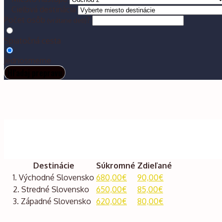
Cieľová destinácia
Počet osôb
?
(vrátane detí)
Spiatočná cesta
Jednosmerne
Hľadaj prepravu
Destinácie
Súkromné
Zdieľané
1. Východné Slovensko
680,00€
90,00€
2. Stredné Slovensko
650,00€
85,00€
3. Západné Slovensko
620,00€
80,00€