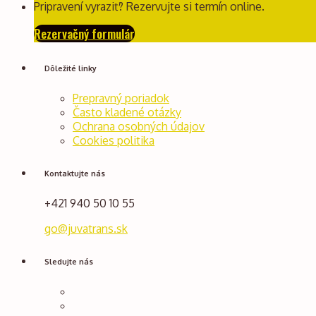
Pripravení vyraziť? Rezervujte si termín online.
Rezervačný formulár
Dôležité linky
Prepravný poriadok
Často kladené otázky
Ochrana osobných údajov
Cookies politika
Kontaktujte nás
+421 940 50 10 55
go@juvatrans.sk
Sledujte nás