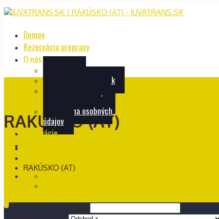
Domov
Rezervácia prepravy
O nás
O firme
Prepravný poriadok
Zásady používania
súborov cookie (EÚ)
Ochrana osobných
RAKÚSKO (AT)
údajov
Destinácie
FAQ
Domov
Kontakt
Destinácia
RAKÚSKO (AT)
0
Dátum a čas odchodu
Miesto nástupu